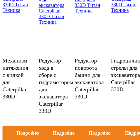
Механизм
Редуктор
Редуктор
Гидроцили
натяжения
хода в
поворота
стрелы для
с вилкой
сборе с
башни для
экскаватора
для
гидромотором
экскаватора
Caterpillar
Caterpillar
для
Caterpillar
330D
330D
экскаватора
330D
Caterpillar
330D
Подробнее
Подробнее
Подробнее
Подро