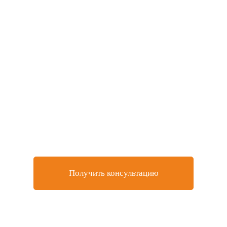
Не нашли товар, который
искали или остались
вопросы?
Оставьте заявку на бесплатную консультацию у
нашего специалиста
Получить консультацию