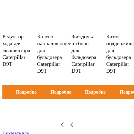
Редуктор
Колесо
Звездочка
Каток
хода для
направляющее
в сборе
поддержив
экскаватора
для
для
для
Caterpillar
бульдозера
бульдозера
бульдозера
D9T
Caterpillar
Caterpillar
Caterpillar
D9T
D9T
D9T
Подробнее
Подробнее
Подробнее
Подро
Показать все