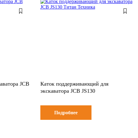
каватора JСB
Каток поддерживающий для
экскаватора JСB JS130
Подробнее