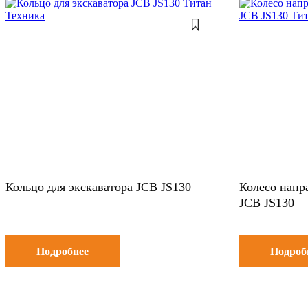
Кольцо для экскаватора JCB JS130
Колесо напр
JСB JS130
Подробнее
Подроб