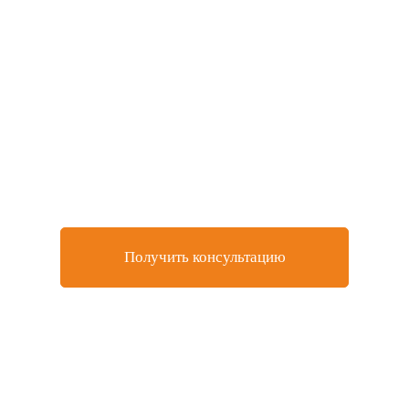
Не нашли товар, который
искали или остались
вопросы?
Оставьте заявку на бесплатную консультацию у
нашего специалиста
Получить консультацию