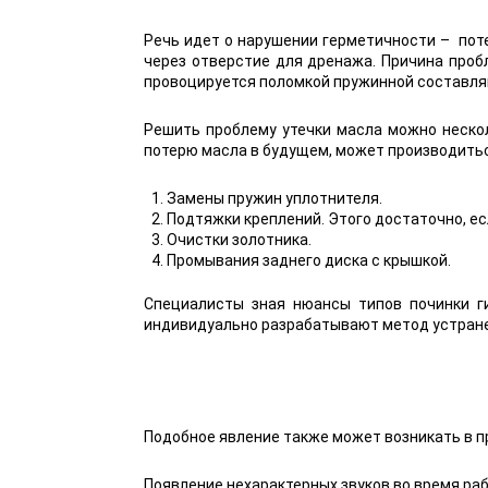
Речь идет о нарушении герметичности – поте
через отверстие для дренажа. Причина проб
провоцируется поломкой пружинной составляю
Решить проблему утечки масла можно неско
потерю масла в будущем, может производитьс
Замены пружин уплотнителя.
Подтяжки креплений. Этого достаточно, ес
Очистки золотника.
Промывания заднего диска с крышкой.
Специалисты зная нюансы типов починки г
индивидуально разрабатывают метод устранен
Подобное явление также может возникать в п
Появление нехарактерных звуков во время р