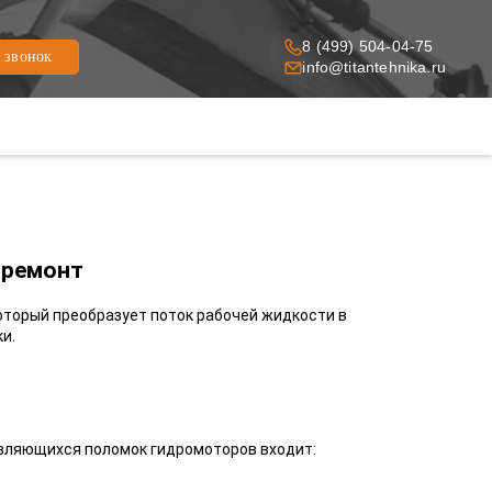
8 (499) 504-04-75
ь звонок
info@titantehnika.ru
 ремонт
оторый преобразует поток рабочей жидкости в
и.
являющихся поломок гидромоторов входит: