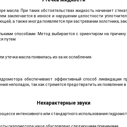
ре масла. При таких обстоятельствах жидкость начинает стекат
лем заключается в износе и нарушении целостности уплотнител
щей, а также иногда появляется при застревании золотника, зак
лькими способами. Метод выбирается с ориентиром на причину
я путем:
ли утечка масла появилась из-за их ослабления.
идромотора обеспечивают эффективный способ ликвидации пр
ия неполадок, так как стремятся предотвратить их появление в
Нехарактерные звуки
роцессе интенсивного или стандартного использования гидромот
аботы гидромотора чаще обусловлено следующими причинами: