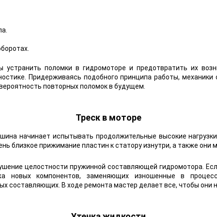
а.
боротах.
ы устранить поломки в гидромоторе и предотвратить их возн
гностике. Придерживаясь подобного принципа работы, механики
вероятность повторных поломок в будущем.
Треск в моторе
шина начинает испытывать продолжительные высокие нагрузки. 
ень близкое прижимание пластин к статору изнутри, а также они 
рушение целостности пружинной составляющей гидромотора. Если
а новых компонентов, заменяющих изношенные в процесс
 составляющих. В ходе ремонта мастер делает все, чтобы они н
Утечка жидкости