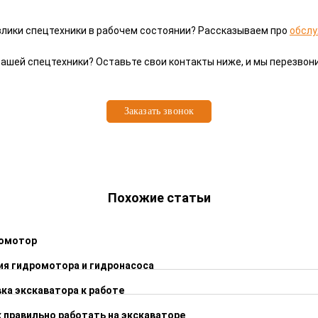
влики спецтехники в рабочем состоянии? Рассказываем про
о
бслу
ашей спецтехники? Оставьте свои контакты ниже, и мы перезвони
Заказать звонок
Похожие статьи
ромотор
ия гидромотора и гидронасоса
ка экскаватора к работе
к правильно работать на экскаваторе