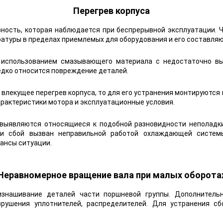
Перегрев корпуса
ость, которая наблюдается при беспрерывной эксплуатации. Ч
атуры в пределах приемлемых для оборудования и его составля
 использованием смазывающего материала с недостаточно выс
дко относится повреждение деталей.
 влекущее перегрев корпуса, то для его устранения монтируютс
характеристики мотора и эксплуатационные условия.
 выявляются относящиеся к подобной разновидности неполадки
ли сбой вызван неправильной работой охлаждающей систем
ансы ситуации.
Неравномерное вращение вала при малых оборота
знашивание деталей части поршневой группы. Дополнительн
зрушения уплотнителей, распределителей. Для устранения с