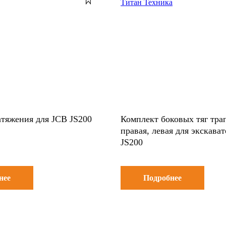
тяжения для JCB JS200
Комплект боковых тяг тра
правая, левая для экскава
JS200
нее
Подробнее