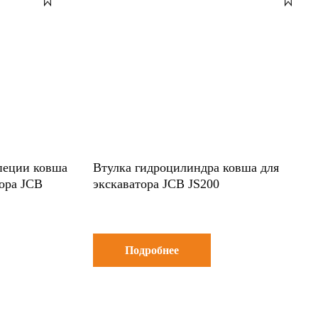
пеции ковша
Втулка гидроцилиндра ковша для
тора JCB
экскаватора JCB JS200
Подробнее