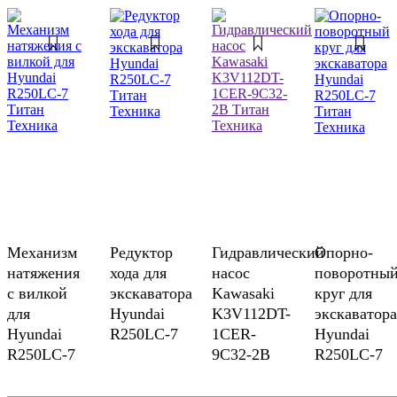
Механизм
Редуктор
Гидравлический
Опорно-
натяжения
хода для
насос
поворотны
с вилкой
экскаватора
Kawasaki
круг для
для
Hyundai
K3V112DT-
экскаватора
Hyundai
R250LC-7
1CER-
Hyundai
R250LC-7
9C32-2B
R250LC-7