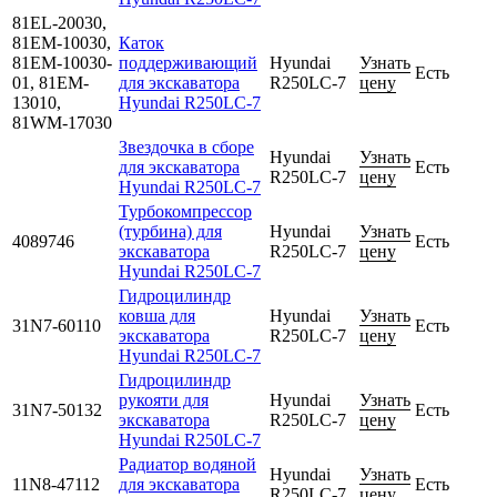
81EL-20030,
81EM-10030,
Каток
81EM-10030-
поддерживающий
Hyundai
Узнать
Есть
01, 81EM-
для экскаватора
R250LC-7
цену
13010,
Hyundai R250LC-7
81WM-17030
Звездочка в сборе
Hyundai
Узнать
для экскаватора
Есть
R250LC-7
цену
Hyundai R250LC-7
Турбокомпрессор
(турбина) для
Hyundai
Узнать
4089746
Есть
экскаватора
R250LC-7
цену
Hyundai R250LC-7
Гидроцилиндр
ковша для
Hyundai
Узнать
31N7-60110
Есть
экскаватора
R250LC-7
цену
Hyundai R250LC-7
Гидроцилиндр
рукояти для
Hyundai
Узнать
31N7-50132
Есть
экскаватора
R250LC-7
цену
Hyundai R250LC-7
Радиатор водяной
Hyundai
Узнать
11N8-47112
для экскаватора
Есть
R250LC-7
цену