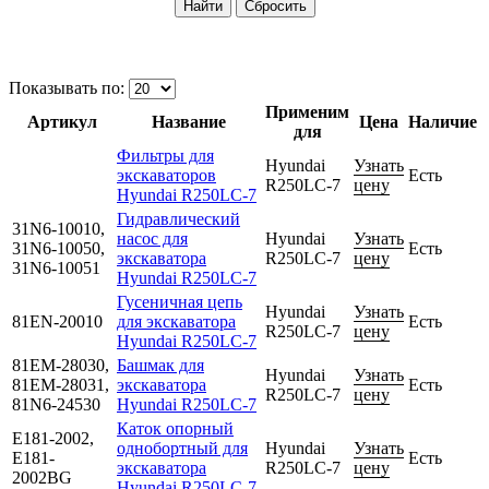
Показывать по:
Применим
Артикул
Название
Цена
Наличие
для
Фильтры для
Hyundai
Узнать
экскаваторов
Есть
R250LC-7
цену
Hyundai R250LC-7
Гидравлический
31N6-10010,
насос для
Hyundai
Узнать
31N6-10050,
Есть
экскаватора
R250LC-7
цену
31N6-10051
Hyundai R250LC-7
Гусеничная цепь
Hyundai
Узнать
81EN-20010
для экскаватора
Есть
R250LC-7
цену
Hyundai R250LC-7
81EM-28030,
Башмак для
Hyundai
Узнать
81EM-28031,
экскаватора
Есть
R250LC-7
цену
81N6-24530
Hyundai R250LC-7
Каток опорный
E181-2002,
однобортный для
Hyundai
Узнать
E181-
Есть
экскаватора
R250LC-7
цену
2002BG
Hyundai R250LC-7