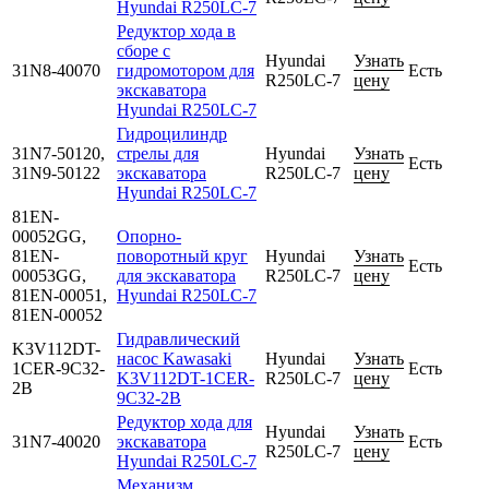
Hyundai R250LC-7
Редуктор хода в
сборе с
Hyundai
Узнать
31N8-40070
гидромотором для
Есть
R250LC-7
цену
экскаватора
Hyundai R250LC-7
Гидроцилиндр
31N7-50120,
стрелы для
Hyundai
Узнать
Есть
31N9-50122
экскаватора
R250LC-7
цену
Hyundai R250LC-7
81EN-
00052GG,
Опорно-
81EN-
поворотный круг
Hyundai
Узнать
Есть
00053GG,
для экскаватора
R250LC-7
цену
81EN-00051,
Hyundai R250LC-7
81EN-00052
Гидравлический
K3V112DT-
насос Kawasaki
Hyundai
Узнать
1CER-9C32-
Есть
K3V112DT-1CER-
R250LC-7
цену
2B
9C32-2B
Редуктор хода для
Hyundai
Узнать
31N7-40020
экскаватора
Есть
R250LC-7
цену
Hyundai R250LC-7
Механизм