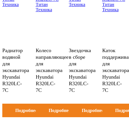
Радиатор
Колесо
Звездочка
Каток
водяной
направляющее
в сборе
поддержив
для
для
для
для
экскаватора
экскаватора
экскаватора
экскаватора
Hyundai
Hyundai
Hyundai
Hyundai
R320LC-
R320LC-
R320LC-
R320LC-
7C
7C
7C
7C
Подробнее
Подробнее
Подробнее
Подро