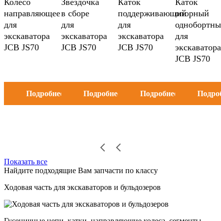
Колесо
Звездочка
Каток
Каток
направляющее
в сборе
поддерживающий
опорный
для
для
для
однобортн
экскаватора
экскаватора
экскаватора
для
JCB JS70
JCB JS70
JCB JS70
экскаватора
JCB JS70
Подробнее
Подробнее
Подробнее
Подро
Показать все
Найдите подходящие Вам запчасти по классу
Ходовая часть для экскаваторов и бульдозеров
Гусеничные цепи, катки, направляющие колеса, сегменты,