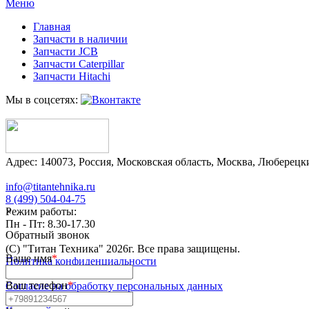
Меню
Главная
Запчасти в наличии
Запчасти JCB
Запчасти Caterpillar
Запчасти Hitachi
Мы в соцсетях:
Адрес:
140073
,
Россия
,
Московская область
,
Москва
,
Люберецки
info@titantehnika.ru
8 (499) 504-04-75
×
Режим работы:
Пн - Пт: 8.30-17.30
Обратный звонок
(C) "Титан Техника"
2026
г. Все права защищены.
Ваше имя
*
Политика конфиденциальности
Ваш телефон
*
Согласие на обработку персональных данных