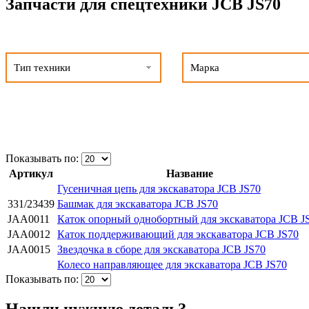
Запчасти для спецтехники JCB JS70
Тип техники
Марка
Показывать по:
Артикул
Название
Гусеничная цепь для экскаватора JCB JS70
331/23439
Башмак для экскаватора JCB JS70
JAA0011
Каток опорный однобортный для экскаватора JCB J
JAA0012
Каток поддерживающий для экскаватора JCB JS70
JAA0015
Звездочка в сборе для экскаватора JCB JS70
Колесо направляющее для экскаватора JCB JS70
Показывать по:
Нашли нужную деталь?