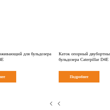
рживающий для бульдозера
Каток опорный двубортны
4E
бульдозера Caterpillar D4E
нее
Подробнее