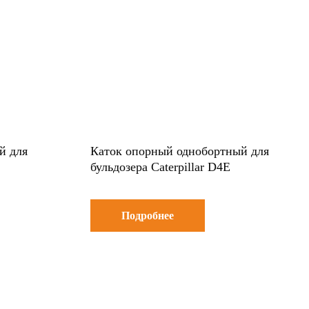
й для
Каток опорный однобортный для
бульдозера Caterpillar D4E
Подробнее